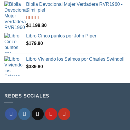
Biblia Devocional Mujer Verdadera RVR1960 -
Símil piel
Valorado en
$
1,199.80
5.00
de 5
Libro Cinco puntos por John Piper
$
179.80
Libro Viviendo los Salmos por Charles Swindoll
$
339.80
REDES SOCIALES