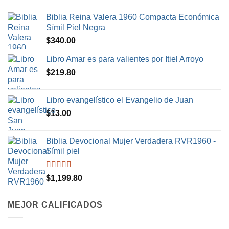
Biblia Reina Valera 1960 Compacta Económica
Símil Piel Negra
$
340.00
Libro Amar es para valientes por Itiel Arroyo
$
219.80
Libro evangelístico el Evangelio de Juan
$
13.00
Biblia Devocional Mujer Verdadera RVR1960 -
Símil piel
Valorado en
$
1,199.80
5.00
de 5
MEJOR CALIFICADOS