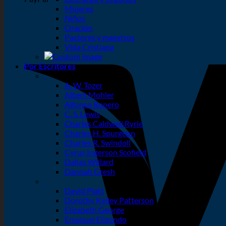
Mujeres
Niños
Oración
Pastores y maestros
Vida Cristiana
Por Escritores
A. W. Tozer
Albert Mohler
Alfonso Ropero
C. S. Lewis
Charles Caldwell Ryrie
Charles H. Spurgeon
Charles R. Swindoll
Cyrus Ingerson Scofield
Dallas Willard
Dannah Gresh
David Platt
Dorothy Kelley Patterson
Elizabeth George
Emanuel Elizondo