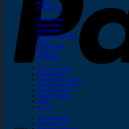
Bolsillo
Comentarios
Devocionales
Diccionarios
Discipulado
Doctrina y Teología
Drama
Enciclopedias
Enseñanza
Escatología
Escuela dominical
Estudio bíblico
Evangelismo y misiones
Familia y matrimonio
Guerra espiritual
Guías de estudio
Iglesia
Jóvenes
Libros en general
Libros en inglés
PayPal
Liderazgo y negocios