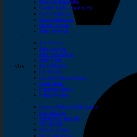
Emerson Eggerichs
Frank Charles Thompson
Gary Chapman
Ginger Hubbard
Gloria Furman
Jairo Namnún
Jim George
John Bunyan
John MacArthur
John Piper
Juan Sánchez
Visa
Lee Strobel
Luis Ángel Díaz Pabón
Mark Dever
Matthew Henry
Miguel Núñez
Nancy DeMoss Wolgemuth
Paul Washer
Robert Wolgemuth
R.C. Sproul
Steven Lawson
Sugel Michelén