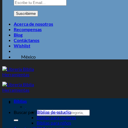
Acerca de nosotros
Recompensas
Blog
Contáctanos
Wishlist
México
Biblias
Biblias de estudio
Buscar por:
Biblias para mujeres
Biblias para niños