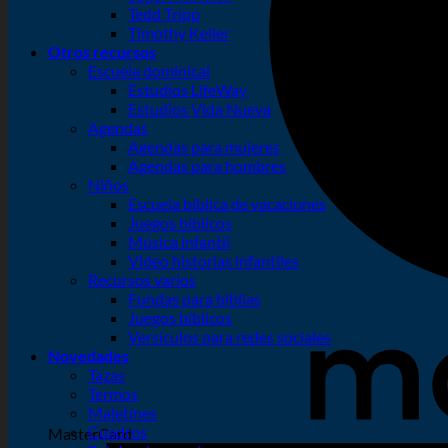
Tedd Tripp
Timothy Keller
Otros recursos
Escuela dominical
Estudios LifeWay
Estudios Vida Nueva
Agendas
Agendas para mujeres
Agendas para hombres
Niños
Escuela bíblica de vacaciones
Juegos biblicos
Música infantil
Video historias infantiles
Recursos varios
Fundas para biblias
Juegos bíblicos
Versículos para redes sociales
Novedades
Tazas
Termos
Maletínes
Cuadros
MasterCard