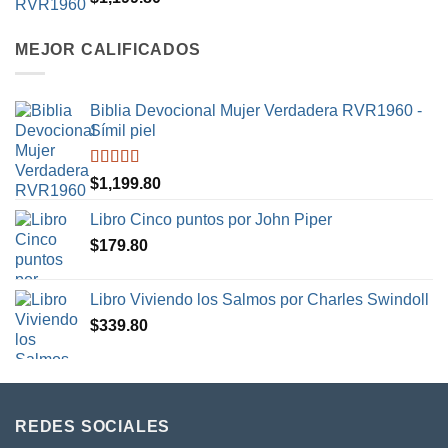
5.00
de 5
MEJOR CALIFICADOS
Biblia Devocional Mujer Verdadera RVR1960 -
Símil piel
Valorado en
$
1,199.80
5.00
de 5
Libro Cinco puntos por John Piper
$
179.80
Libro Viviendo los Salmos por Charles Swindoll
$
339.80
REDES SOCIALES