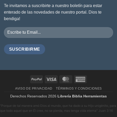
Te invitamos a suscribirte a nuestro boletín para estar
enterado de las novedades de nuestro portal. Dios te
bendiga!
PayPal
Visa
MasterCard
American
Express
AVISO DE PRIVACIDAD
TÉRMINOS Y CONDICIONES
Derechos Reservados 2026
Librería Biblia Herramientas
"Porque de tal manera amó Dios al mundo, que ha dado a su Hijo unigénito, para
que todo aquel que en Él cree, no se pierda, mas tenga vida eterna" Juan 3:16