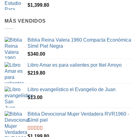
$
1,399.80
MÁS VENDIDOS
Biblia Reina Valera 1960 Compacta Económica
Símil Piel Negra
$
340.00
Libro Amar es para valientes por Itiel Arroyo
$
219.80
Libro evangelístico el Evangelio de Juan
$
13.00
Biblia Devocional Mujer Verdadera RVR1960 -
Símil piel
Valorado en
$
1,199.80