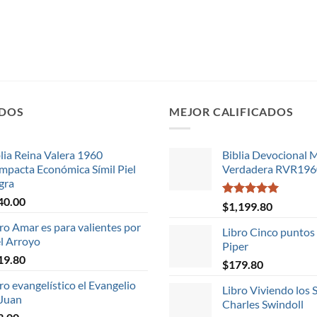
IDOS
MEJOR CALIFICADOS
lia Reina Valera 1960
Biblia Devocional 
mpacta Económica Símil Piel
Verdadera RVR1960 
gra
40.00
Valorado en
$
1,199.80
5.00
de 5
ro Amar es para valientes por
Libro Cinco puntos
el Arroyo
Piper
19.80
$
179.80
ro evangelístico el Evangelio
Libro Viviendo los 
 Juan
Charles Swindoll