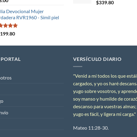
3.00
$
339.80
lia Devocional Mujer
dadera RVR1960 - Símil piel
orado en
,199.80
0
de 5
 PORTAL
VERSÍCULO DIARIO
"
Venid a mí todos los que estái
sotros
cargados, y yo os haré descans
yugo sobre vosotros, y aprend
soy manso y humilde de corazón
go
descanso para vuestras almas;
nvío
yugo es fácil, y ligera mi carga.
"
Mateo 11:28-30.