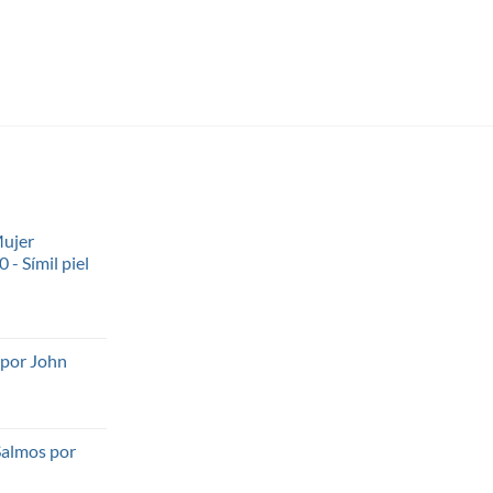
Mujer
- Símil piel
 por John
Salmos por