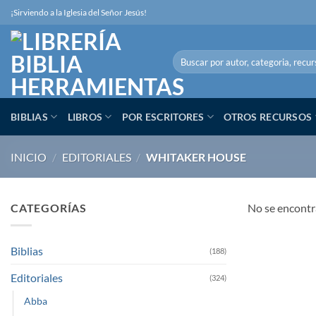
Skip
¡Sirviendo a la Iglesia del Señor Jesús!
to
content
Buscar
por:
BIBLIAS
LIBROS
POR ESCRITORES
OTROS RECURSOS
INICIO
/
EDITORIALES
/
WHITAKER HOUSE
CATEGORÍAS
No se encontr
Biblias
(188)
Editoriales
(324)
Abba