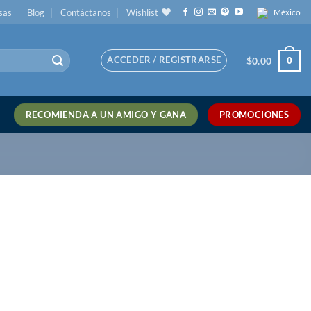
sas
Blog
Contáctanos
Wishlist
México
ACCEDER / REGISTRARSE
0
$
0.00
RECOMIENDA A UN AMIGO Y GANA
PROMOCIONES