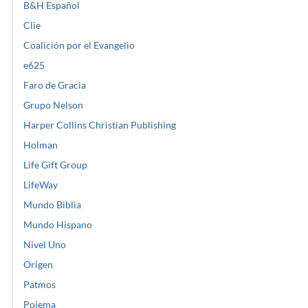
B&H Español
Clie
Coalición por el Evangelio
e625
Faro de Gracia
Grupo Nelson
Harper Collins Christian Publishing
Holman
Life Gift Group
LifeWay
Mundo Biblia
Mundo Hispano
Nivel Uno
Origen
Patmos
Poiema