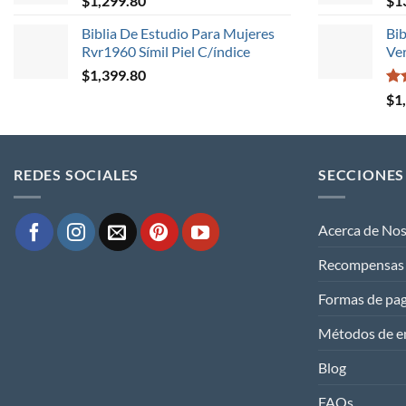
$
1,299.80
$
1
Biblia De Estudio Para Mujeres
Bib
Rvr1960 Símil Piel C/índice
Ver
$
1,399.80
Val
$
1
5.0
REDES SOCIALES
SECCIONES
Acerca de No
Recompensas
Formas de pa
Métodos de e
Blog
FAQs