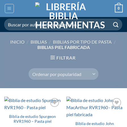
Skip
0
to
content
Buscar
por:
INICIO
/
BIBLIAS
/
BIBLIAS POR TIPO DE PASTA
/
BIBLIAS PIEL FABRICADA
FILTRAR
Agregar
Agregar
a la
a la
Biblia de estudio Spurgeon
Lista de
Lista de
RVR1960 – Pasta piel
deseos
deseos
Biblia de estudio John