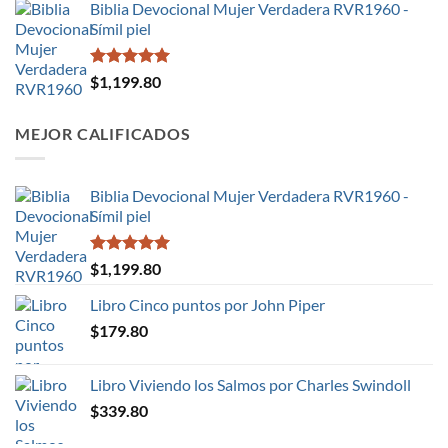
Biblia Devocional Mujer Verdadera RVR1960 -
Símil piel
Valorado en
$
1,199.80
5.00
de 5
MEJOR CALIFICADOS
Biblia Devocional Mujer Verdadera RVR1960 -
Símil piel
Valorado en
$
1,199.80
5.00
de 5
Libro Cinco puntos por John Piper
$
179.80
Libro Viviendo los Salmos por Charles Swindoll
$
339.80