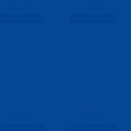
RVR1960 – Pasta dura
RVR 1960
$
981.57
$
958.60
AÑADIR AL CARRITO
AÑADIR AL CARRITO
Agregar
Agregar
a la
a la
Lista de
Lista de
deseos
deseos
ia De Estudio Para Mujeres
Biblia De Estudio Llamados A La
r1960 Símil Piel C/índice
Reconciliación Rosa Y Azul
$
1,399.80
$
660.00
AÑADIR AL CARRITO
AÑADIR AL CARRITO