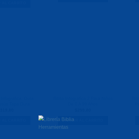
 AL CARRITO
Agregar
Agregar
a la
a la
Lista de
Lista de
deseos
deseos
 Infográfica: Guía
Biblia Infográfica 2 Para Niños
Bib
Jesús Tapa Dura
De 0 A 99 Años
Pa
319.80
$
299.80
 AL CARRITO
AÑADIR AL CARRITO