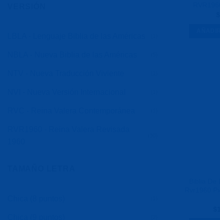
RVR1960
VERSIÓN
$
AÑADIR
LBLA - Lenguaje Biblia de las Américas
(1)
NBLA - Nueva Biblia de las Américas
(5)
NTV - Nueva Traducción Viviente
(1)
NVI - Nueva Versión Internacional
(1)
RVC - Reina Valera Contemporánea
(1)
RVR1960 - Reina Valera Revisada
(30)
1960
TAMAÑO LETRA
Biblia De 
Rvr1960 Pi
Chica (8 puntos)
(1)
$
Chica (9 puntos)
(2)