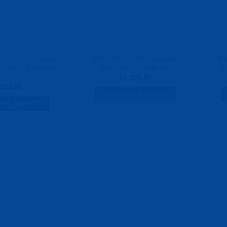
ional Los Lenguajes
Biblia de estudio Spurgeon
Bi
1960 – Pasta símil
RVR1960 – Pasta piel
R
piel
$
1,325.80
805.26
AÑADIR AL CARRITO
 AL CARRITO
Agregar
Agregar
a la
a la
Lista de
Lista de
deseos
deseos