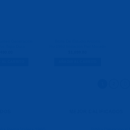
puntes Generación
Biblia De Estudio Arcoiris
vc Tapa Dura
Rvr1960 Imitación Piel Morado
490.00
$
1,099.80
 AL CARRITO
AÑADIR AL CARRITO
1
2
IDOS
MEJOR CALIFICADOS
blia Reina Valera 1960
Biblia Devocional 