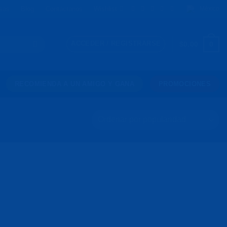
sas
Blog
Contáctanos
Wishlist
México
ACCEDER / REGISTRARSE
0
$
0.00
RECOMIENDA A UN AMIGO Y GANA
PROMOCIONES
Agregar
Agregar
a la
a la
Lista de
Lista de
deseos
deseos