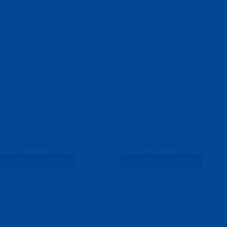
Agregar
Agregar
a la
a la
Lista de
Lista de
deseos
deseos
a De Estudio De La Reforma
Biblia De Estudio Ser Mujer –
bla Piel Genuina Negra
Pasta Símil Piel Con Índice
$
2,300.00
$
1,355.00
AÑADIR AL CARRITO
AÑADIR AL CARRITO
Agregar
Agregar