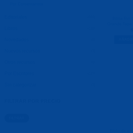
Por Comentarista
Editoriales
(324)
Biblia Rvr
Grande Tapa 
Libros
(139)
$
Novedades
AÑADIR
(0)
Nuevos recursos
(3)
Otros recursos
(0)
Por Escritores
(127)
Sin categorizar
(3)
FILTRAR POR PRECIO
Precio
Precio
FILTRAR
mínimo
máximo
Biblia de es