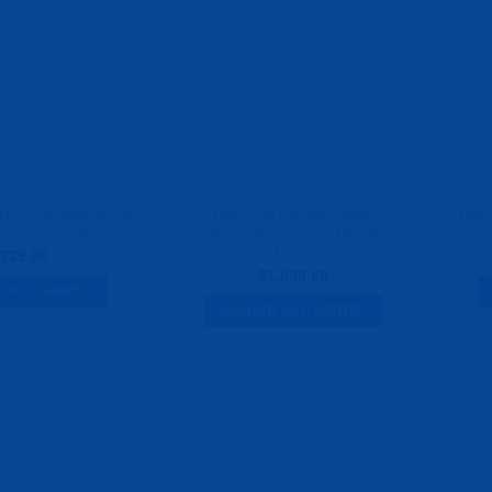
a la
a la
Lista de
Lista de
deseos
deseos
ición De Referencia
Biblia De Estudio Mujer
Bibl
a Letra Grande
Conforme Al Corazón De Dios –
Cor
Jardín
739.80
$
1,099.80
 AL CARRITO
AÑADIR AL CARRITO
Agregar
Agregar
a la
a la
Lista de
Lista de
deseos
deseos