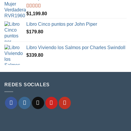
Valorado en
$
1,199.80
5.00
de 5
Libro Cinco puntos por John Piper
$
179.80
Libro Viviendo los Salmos por Charles Swindoll
$
339.80
REDES SOCIALES