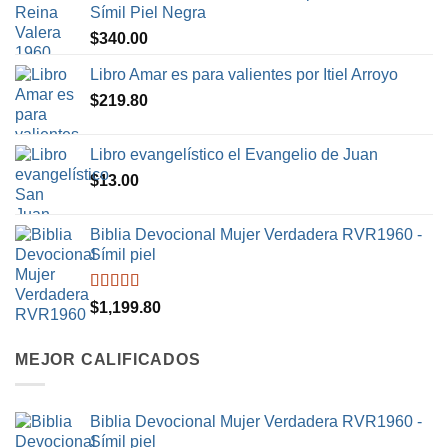
Símil Piel Negra
$
340.00
Libro Amar es para valientes por Itiel Arroyo
$
219.80
Libro evangelístico el Evangelio de Juan
$
13.00
Biblia Devocional Mujer Verdadera RVR1960 -
Símil piel
Valorado en
$
1,199.80
5.00
de 5
MEJOR CALIFICADOS
Biblia Devocional Mujer Verdadera RVR1960 -
Símil piel