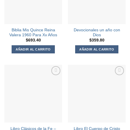
Biblia Mis Quince Reina
Devocionales un año con
Valera 1960 Para Xv Años
Dios
$
693.40
$
359.80
AÑADIR AL CARRITO
AÑADIR AL CARRITO
Agregar
Agregar
a la
a la
Lista de
Lista de
deseos
deseos
Libro Clásicos de la Fe –
Libro El Cuerpo de Cristo