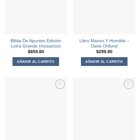
deseos
deseos
Biblia De Apuntes Edición
Libro Manso Y Humilde –
Letra Grande (mosaicos)
Dane Ortlund
$
859.80
$
299.80
AÑADIR AL CARRITO
AÑADIR AL CARRITO
Agregar
Agregar
a la
a la
Lista de
Lista de
deseos
deseos