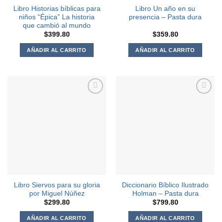
Libro Historias bíblicas para
Libro Un año en su
niños “Épica” La historia
presencia – Pasta dura
que cambió al mundo
$
399.80
$
359.80
AÑADIR AL CARRITO
AÑADIR AL CARRITO
Agregar
Agregar
a la
a la
Lista de
Lista de
deseos
deseos
Libro Siervos para su gloria
Diccionario Bíblico Ilustrado
por Miguel Núñez
Holman – Pasta dura
$
299.80
$
799.80
AÑADIR AL CARRITO
AÑADIR AL CARRITO