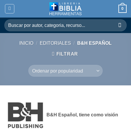
Skip
0
to
content
Buscar
por:
INICIO
/
EDITORIALES
/
B&H ESPAÑOL
FILTRAR
B&H Español, tiene como visión