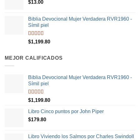
$
13.00
Biblia Devocional Mujer Verdadera RVR1960 -
Símil piel
Valorado en
$
1,199.80
5.00
de 5
MEJOR CALIFICADOS
Biblia Devocional Mujer Verdadera RVR1960 -
Símil piel
Valorado en
$
1,199.80
5.00
de 5
Libro Cinco puntos por John Piper
$
179.80
Libro Viviendo los Salmos por Charles Swindoll