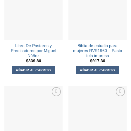
a la
a la
Lista de
Lista de
deseos
deseos
Libro De Pastores y
Biblia de estudio para
Predicadores por Miguel
mujeres RVR1960 – Pasta
Núñez
tela impresa
$
339.80
$
917.30
AÑADIR AL CARRITO
AÑADIR AL CARRITO
Agregar
Agregar
a la
a la
Lista de
Lista de
deseos
deseos