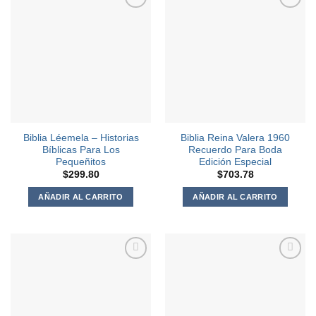
Agregar
Agregar
a la
a la
Lista de
Lista de
deseos
deseos
Biblia Léemela – Historias
Biblia Reina Valera 1960
Bíblicas Para Los
Recuerdo Para Boda
Pequeñitos
Edición Especial
$
299.80
$
703.78
AÑADIR AL CARRITO
AÑADIR AL CARRITO
Agregar
Agregar
a la
a la
Lista de
Lista de
deseos
deseos