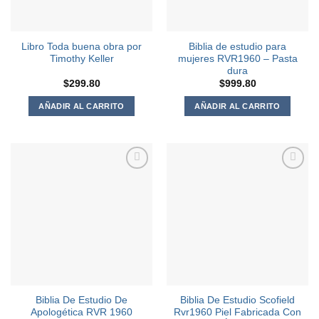
Libro Toda buena obra por
Biblia de estudio para
Timothy Keller
mujeres RVR1960 – Pasta
dura
$
299.80
$
999.80
AÑADIR AL CARRITO
AÑADIR AL CARRITO
Agregar
Agregar
a la
a la
Lista de
Lista de
deseos
deseos
Biblia De Estudio De
Biblia De Estudio Scofield
Apologética RVR 1960
Rvr1960 Piel Fabricada Con