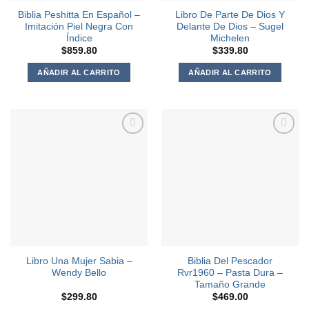
Biblia Peshitta En Español –
Libro De Parte De Dios Y
Imitación Piel Negra Con
Delante De Dios – Sugel
Índice
Michelen
$
859.80
$
339.80
AÑADIR AL CARRITO
AÑADIR AL CARRITO
Agregar
Agregar
a la
a la
Lista de
Lista de
deseos
deseos
Libro Una Mujer Sabia –
Biblia Del Pescador
Wendy Bello
Rvr1960 – Pasta Dura –
Tamaño Grande
$
299.80
$
469.00