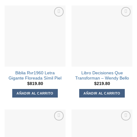
Agregar
Agregar
a la
a la
Lista de
Lista de
deseos
deseos
Biblia Rvr1960 Letra
Libro Decisiones Que
Gigante Floreada Símil Piel
Transforman – Wendy Bello
$
819.80
$
219.80
AÑADIR AL CARRITO
AÑADIR AL CARRITO
Agregar
Agregar
a la
a la
Lista de
Lista de